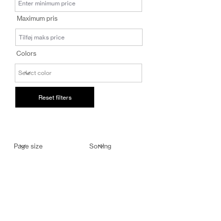
salg@coredesi
Maximum pris
gn.dk
Colors
Reset filters