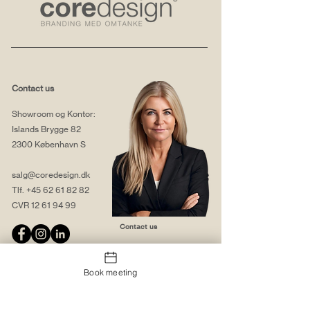
Contact us
Showroom og Kontor:
Islands Brygge 82
2300 København S
salg@coredesign.dk
Tlf.
+45 62 61 82 82
CVR
12 61 94 99
Contact us
Book meeting
About us
Web solutions