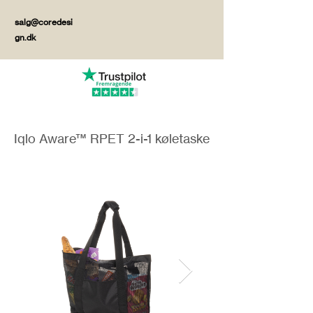
salg@coredesi
gn.dk
Iqlo Aware™ RPET 2-i-1 køletaske