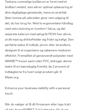
Taskens rummelige lynlåsrum er foret med et
åndbart netstof, som sikrer optimal opbevaring af
dine dagligdags genstande, mens en praktisk
åben lomme på ydersiden giver nem adgang til
det, du har brug for. Med to ergonomiske håndtag
med velcrolukning er komfort i fokus, og det
separate kølerum med sølvgråt PEVA foer sikrer,
at dit mad og drikkeHolder sig friskt og køligt. Den
perfekte taske til indkøb, picnic eller strandture,
designet til at organisere og opbevare madvarer
effektivt. Fremstillet af genanvendt polyester med
AWARE™-tracer samt uden PVC, bidrager denne
taske til en bæredygtig fremtid, da 2 procent af
indtægterne fra hvert solgt produkt går til
Water.org.
Enhance your business visibility with a personal
touch.
Når du vælger at få dit firmanavn eller logo trykt
på Iqlo Aware™ RPET 2-i-1 køletaske, får du en