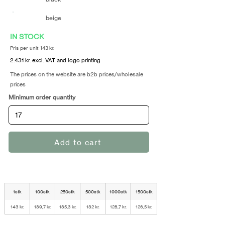
beige
IN STOCK
Pris per unit 143 kr.
2.431 kr. excl. VAT and logo printing
The prices on the website are b2b prices/wholesale
prices
Minimum order quantity
Add to cart
1stk
100stk
250stk
500stk
1000stk
1500stk
143 kr.
139,7 kr.
135,3 kr.
132 kr.
128,7 kr.
126,5 kr.