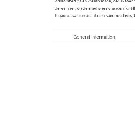
virksomhed på en kreativ måde, der skaber 
deres hjem, og dermed øges chancen for tilb
fungerer som en del af dine kunders dagligda
General information