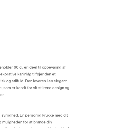
older 60 cl, er ideel til opbevaring af
ekorative kaninlåg tilføjer den et
sk og stilfuld. Den leveres i en elegant
e, som er kendt for sit stilrene design og
ør.
s synlighed. En personlig krukke med dit
g muligheden for at brande din