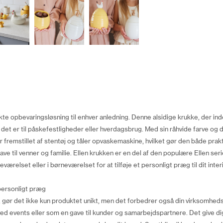
te opbevaringsløsning til enhver anledning. Denne alsidige krukke, der indeh
det er til påskefestligheder eller hverdagsbrug. Med sin råhvide farve og d
 fremstillet af stentøj og tåler opvaskemaskine, hvilket gør den både prakti
ve til venner og familie. Ellen krukken er en del af den populære Ellen seri
ærelset eller i børneværelset for at tilføje et personligt præg til dit interi
personligt præg
en, gør det ikke kun produktet unikt, men det forbedrer også din virksomhed
ed events eller som en gave til kunder og samarbejdspartnere. Det give di