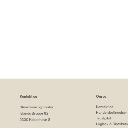
Kontakt os
Om os
Kontakt os
Showroom og Kontor:
Handelsbetingelser
Islands Brygge 82
Trustpilot
2300 København S
Logistik & Distribut