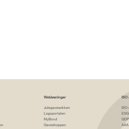
Webløsninger
ISO 
Julegavesokken
ISO 
Logoportalen
ESG
MyBoxd
GDP
ion
Gaveshoppen
AAA 