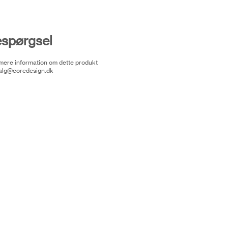
espørgsel
 mere information om dette produkt
alg@coredesign.dk