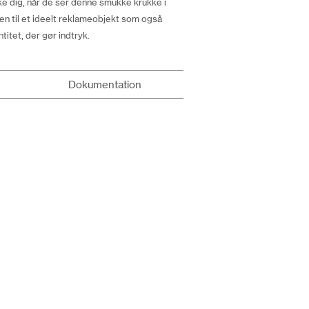
e dig, når de ser denne smukke krukke i
en til et ideelt reklameobjekt som også
itet, der gør indtryk.
Dokumentation