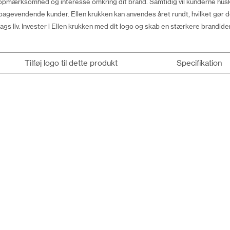
opmærksomhed og interesse omkring dit brand. Samtidig vil kunderne husk
agevendende kunder. Ellen krukken kan anvendes året rundt, hvilket gør d
gs liv. Invester i Ellen krukken med dit logo og skab en stærkere brandident
Tilføj logo til dette produkt
Specifikation