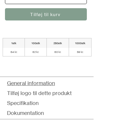
Tilføj til kurv
1stk
100stk
250stk
1000stk
64 kr.
62 kr.
60 kr.
59 kr.
General information
Tilføj logo til dette produkt
Specifikation
Dokumentation