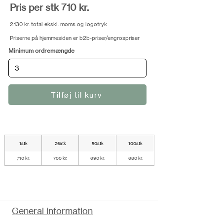
Pris per stk 710 kr.
2.130 kr. total ekskl. moms og logotryk
Priserne på hjemmesiden er b2b-priser/engrospriser
Minimum ordremængde
Tilføj til kurv
1stk
25stk
50stk
100stk
710 kr.
700 kr.
690 kr.
680 kr.
General information