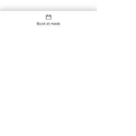
Book et møde
Kontakt os
Showroom og Kontor: