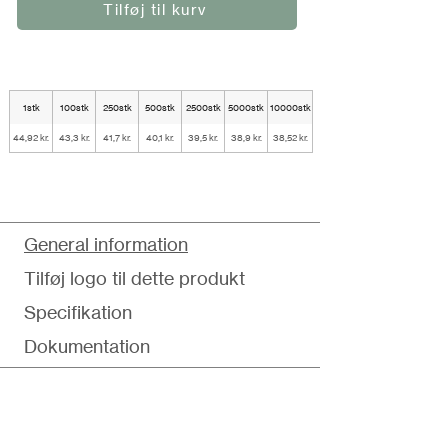
Tilføj til kurv
1stk
100stk
250stk
500stk
2500stk
5000stk
10000stk
44,92 kr.
43,3 kr.
41,7 kr.
40,1 kr.
39,5 kr.
38,9 kr.
38,52 kr.
General information
Tilføj logo til dette produkt
Specifikation
Dokumentation