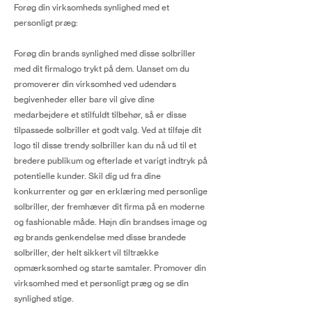
Forøg din virksomheds synlighed med et
personligt præg:
Forøg din brands synlighed med disse solbriller
med dit firmalogo trykt på dem. Uanset om du
promoverer din virksomhed ved udendørs
begivenheder eller bare vil give dine
medarbejdere et stilfuldt tilbehør, så er disse
tilpassede solbriller et godt valg. Ved at tilføje dit
logo til disse trendy solbriller kan du nå ud til et
bredere publikum og efterlade et varigt indtryk på
potentielle kunder. Skil dig ud fra dine
konkurrenter og gør en erklæring med personlige
solbriller, der fremhæver dit firma på en moderne
og fashionable måde. Højn din brandses image og
øg brands genkendelse med disse brandede
solbriller, der helt sikkert vil tiltrække
opmærksomhed og starte samtaler. Promover din
virksomhed med et personligt præg og se din
synlighed stige.