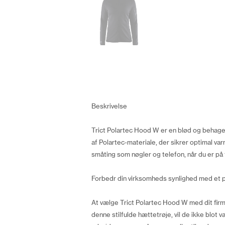
Beskrivelse
Trict Polartec Hood W er en blød og behagel
af Polartec-materiale, der sikrer optimal v
småting som nøgler og telefon, når du er på fa
Forbedr din virksomheds synlighed med et 
At vælge Trict Polartec Hood W med dit fir
denne stilfulde hættetrøje, vil de ikke bl