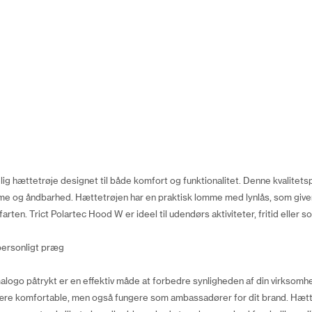
ig hættetrøje designet til både komfort og funktionalitet. Denne kvalitets
arme og åndbarhed. Hættetrøjen har en praktisk lomme med lynlås, som give
rten. Trict Polartec Hood W er ideel til udendørs aktiviteter, fritid eller so
personligt præg
malogo påtrykt er en effektiv måde at forbedre synligheden af din virksom
ot være komfortable, men også fungere som ambassadører for dit brand. Hæt