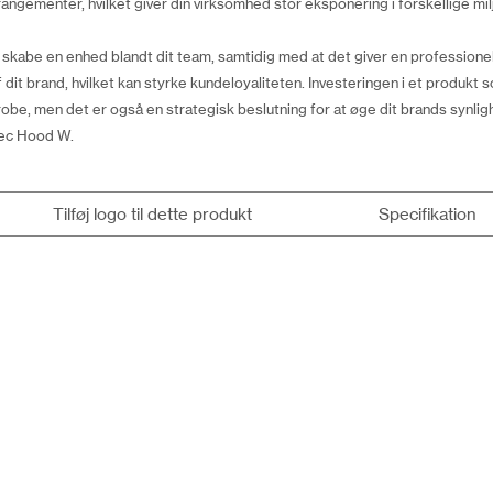
rangementer, hvilket giver din virksomhed stor eksponering i forskellige mil
u skabe en enhed blandt dit team, samtidig med at det giver en professione
dit brand, hvilket kan styrke kundeloyaliteten. Investeringen i et produkt 
robe, men det er også en strategisk beslutning for at øge dit brands synli
tec Hood W.
Tilføj logo til dette produkt
Specifikation