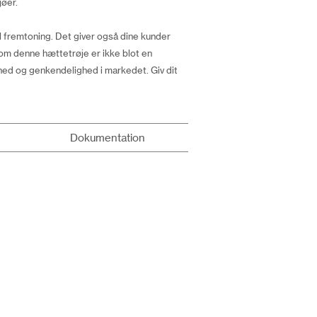
jøer.
l fremtoning. Det giver også dine kunder
som denne hættetrøje er ikke blot en
ghed og genkendelighed i markedet. Giv dit
Dokumentation