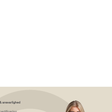
& ansvarlighed
certificering