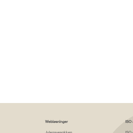
Webløsninger
ISO 
Julegavesokken
ISO 