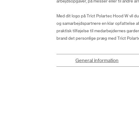
arbejdsopgaver, på messer eller til andre ar
Med dit logo på Trict Polartec Hood W vil d
og samarbejdspartnere en klar opfattelse af 
praktisk tilføjelse til medarbejdernes garde
brand det personlige præg med Trict Polar
General information