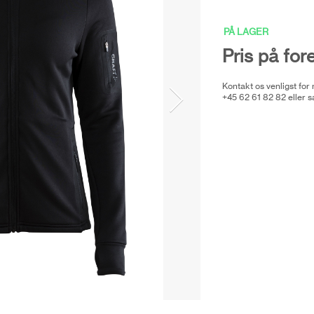
PÅ LAGER
Pris på for
Kontakt os venligst for
+45 62 61 82 82 eller
s