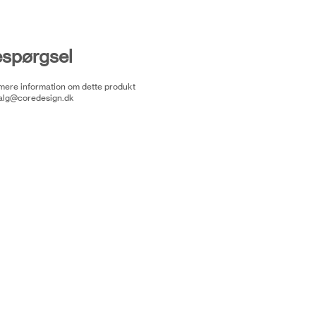
espørgsel
 mere information om dette produkt
alg@coredesign.dk