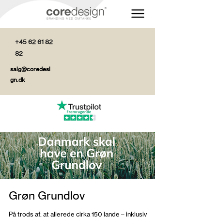
+45 62 61 82
82
salg@coredesi
gn.dk
Grøn Grundlov
På trods af, at allerede cirka 150 lande – inklusiv