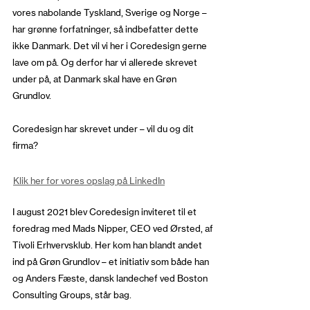
vores nabolande Tyskland, Sverige og Norge –
har grønne forfatninger, så indbefatter dette
ikke Danmark. Det vil vi her i Coredesign gerne
lave om på. Og derfor har vi allerede skrevet
under på, at Danmark skal have en Grøn
Grundlov.
Coredesign har skrevet under – vil du og dit
firma?
Klik her for vores opslag på LinkedIn
I august 2021 blev Coredesign inviteret til et
foredrag med Mads Nipper, CEO ved Ørsted, af
Tivoli Erhvervsklub. Her kom han blandt andet
ind på Grøn Grundlov – et initiativ som både han
og Anders Fæste, dansk landechef ved Boston
Consulting Groups, står bag.