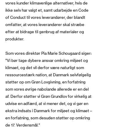
vores kunder klimavenlige alternativer, hvis de
ikke selv har valgt et, samt udarbejde en Code
of Conduct til vores leverandører, der blandt
omfatter, at vores leverandører skal stræbe
efter at bidrage til genbrug af materialer og
produkter.
Som vores direktør Pia Marie Schougaard siger:
”Vi bør tage dybere ansvar omkring miljøet og
klimaet, og det vil derfor være naturligt som
ressourcestærk nation, at Danmark selvfølgelig
støtter op om Grøn Lovgivning, en forfatning
som vores øvrige nabolande allerede er en del
af. Derfor støtter vi Grøn Grundlov for virkelig at
udvise en adfærd, at vi mener det, og vi gør en
ekstra indsats i Danmark for miljøet og klimaet –
en forfatning, som desuden støtter op omkring
de 17. Verdensmål.”