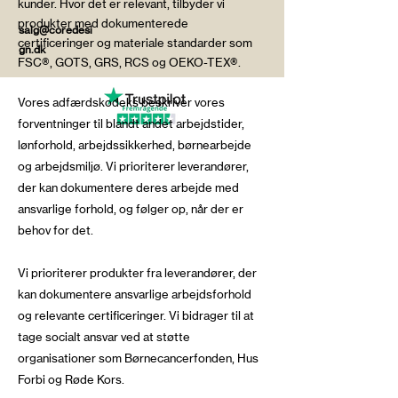
kunder. Hvor det er relevant, tilbyder vi
produkter med dokumenterede
salg@coredesi
certificeringer og materiale standarder som
gn.dk
FSC®, GOTS, GRS, RCS og OEKO-TEX®.
Vores adfærdskodeks beskriver vores
forventninger til blandt andet arbejdstider,
lønforhold, arbejdssikkerhed, børnearbejde
og arbejdsmiljø. Vi prioriterer leverandører,
der kan dokumentere deres arbejde med
ansvarlige forhold, og følger op, når der er
behov for det.
Vi prioriterer produkter fra leverandører, der
kan dokumentere ansvarlige arbejdsforhold
og relevante certificeringer. Vi bidrager til at
tage socialt ansvar ved at støtte
organisationer som Børnecancerfonden, Hus
Forbi og Røde Kors.