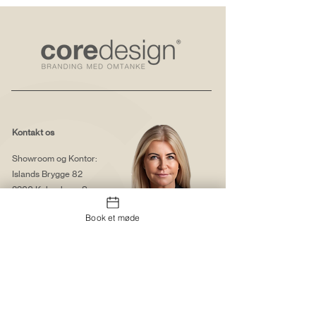
Kontakt os
Showroom og Kontor:
Islands Brygge 82
2300 København S
Book et møde
salg@coredesign.dk
Tlf.
+45 62 61 82 82
CVR
12 61 94 99
Pia-Marie Schougaard
Ejer, Coredesign A/S