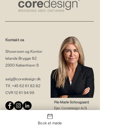
Kontakt os
Showroom og Kontor:
Islands Brygge 82
2300 København S
salg@coredesign.dk
Tlf.
+45 62 61 82 82
CVR
12 61 94 99
Pia-Marie Schougaard
Ejer, Coredesign A/S
Book et møde
Om os
Webløsninger