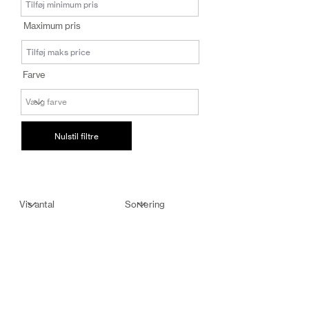
salg@coredesi
Maximum pris
gn.dk
Farve
Nulstil filtre