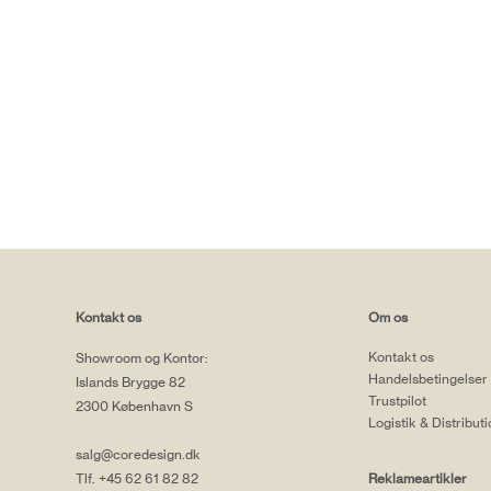
Kontakt os
Om os
Kontakt os
Showroom og Kontor:
Handelsbetingelser
Islands Brygge 82
Trustpilot
2300 København S
Logistik & Distribut
salg@coredesign.dk
Tlf. +45 62 61 82 82
Reklameartikler