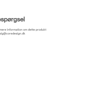
espørgsel
 mere information om dette produkt
alg@coredesign.dk