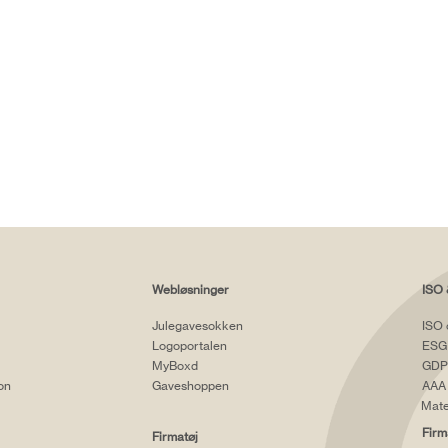
Webløsninger
ISO 
Julegavesokken
ISO 
Logoportalen
ESG
MyBoxd
GDP
ion
Gaveshoppen
AAA 
Mate
Firm
Firmatøj