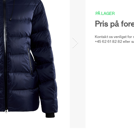
PÅ LAGER
Pris på for
Kontakt os venligst for
+45 62 61 82 82 eller
s