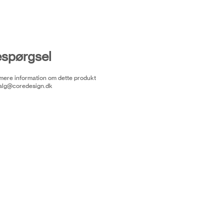
espørgsel
 mere information om dette produkt
alg@coredesign.dk