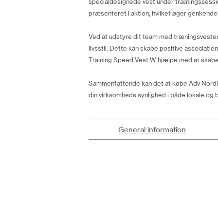
specialdesignede vest under træningssession
præsenteret i aktion, hvilket øger genkend
Ved at udstyre dit team med træningsvesten 
livsstil. Dette kan skabe positive associat
Training Speed Vest W hjælpe med at skab
Sammenfattende kan det at købe Adv Nordic 
din virksomheds synlighed i både lokale og 
General information