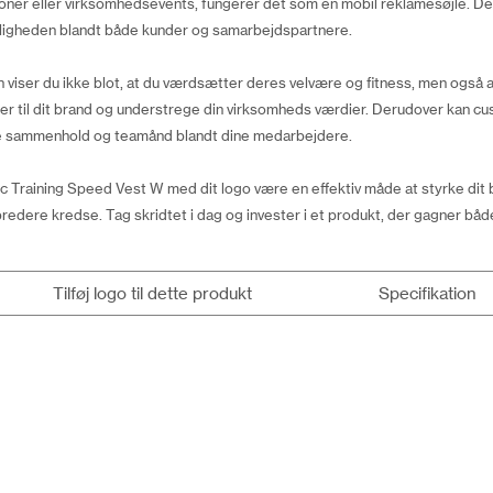
er eller virksomhedsevents, fungerer det som en mobil reklamesøjle. Det g
eligheden blandt både kunder og samarbejdspartnere.
viser du ikke blot, at du værdsætter deres velvære og fitness, men også a
ioner til dit brand og understrege din virksomheds værdier. Derudover kan
e sammenhold og teamånd blandt dine medarbejdere.
Training Speed Vest W med dit logo være en effektiv måde at styrke dit b
bredere kredse. Tag skridtet i dag og invester i et produkt, der gagner båd
Tilføj logo til dette produkt
Specifikation