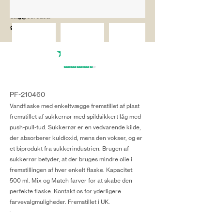
salg@coredesi
gn.dk
PF-210460
Vandflaske med enkeltvægge fremstillet af plast
fremstillet af sukkerrør med spildsikkert låg med
push-pull-tud. Sukkerrør er en vedvarende kilde,
der absorberer kuldioxid, mens den vokser, og er
et biprodukt fra sukkerindustrien. Brugen af
sukkerrør betyder, at der bruges mindre olie i
fremstillingen af hver enkelt flaske. Kapacitet:
500 ml. Mix og Match farver for at skabe den
perfekte flaske. Kontakt os for yderligere
farvevalgmuligheder. Fremstillet i UK.