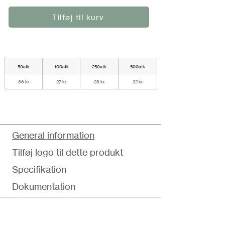
Tilføj til kurv
50stk
100stk
250stk
500stk
36 kr.
27 kr.
23 kr.
22 kr.
General information
Tilføj logo til dette produkt
Specifikation
Dokumentation