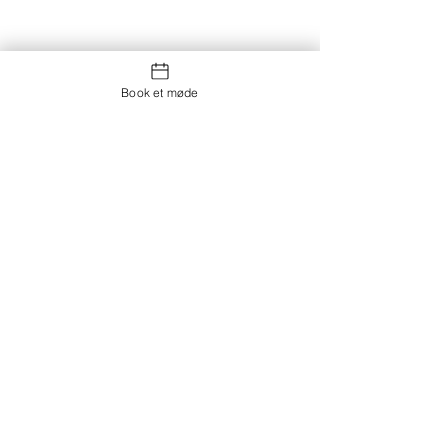
Book et møde
Kontakt os
Showroom og Kontor:
Islands Brygge 82
2300 København S
salg@coredesign.dk
Tlf.
+45 62 61 82 82
CVR
12 61 94 99
Pia-Marie Schougaard