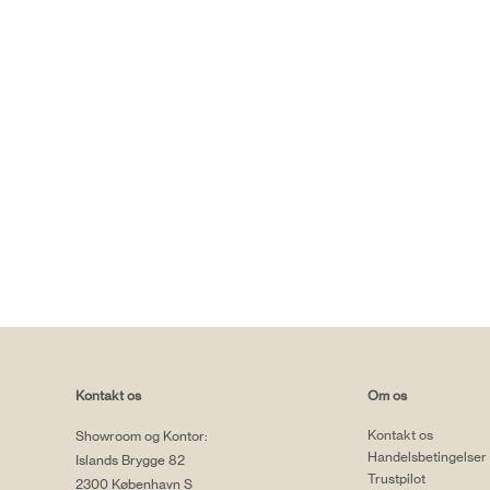
Kontakt os
Om os
Kontakt os
Showroom og Kontor:
Handelsbetingelser
Islands Brygge 82
Trustpilot
2300 København S