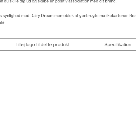
n du skille dig ud og skabe en positiv association med dit brand.
eds synlighed med Dairy Dream memoblok af genbrugte mælkekartoner. Besti
kt.
Tilføj logo til dette produkt
Specifikation