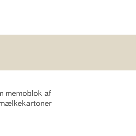
m memoblok af
mælkekartoner