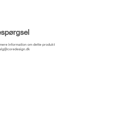
espørgsel
 mere information om dette produkt
alg@coredesign.dk