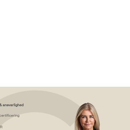
& ansvarlighed
certificering
R