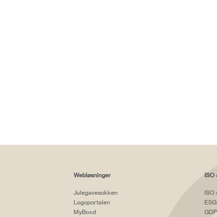
Webløsninger
ISO 
Julegavesokken
ISO 
Logoportalen
ESG
MyBoxd
GDP