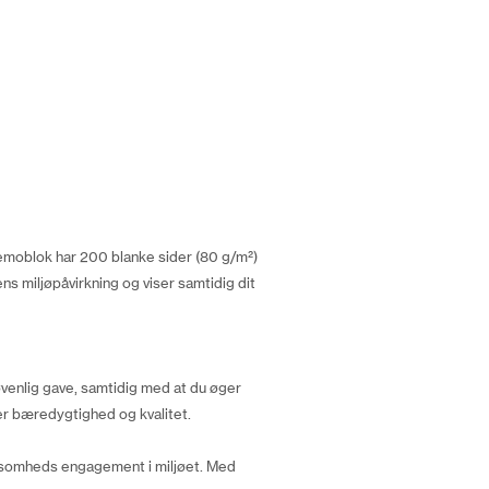
emoblok har 200 blanke sider (80 g/m²)
s miljøpåvirkning og viser samtidig dit
venlig gave, samtidig med at du øger
er bæredygtighed og kvalitet.
rksomheds engagement i miljøet. Med