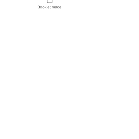
Book et møde
Kontakt os
Showroom og Kontor:
Islands Brygge 82
2300 København S