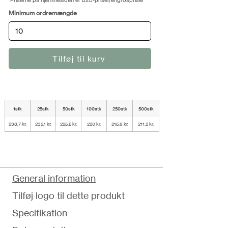
Priserne på hjemmesiden er b2b-priser/engrospriser
Minimum ordremængde
Tilføj til kurv
1stk
25stk
50stk
100stk
250stk
500stk
238,7 kr.
232,1 kr.
225,5 kr.
220 kr.
215,6 kr.
211,2 kr.
General information
Tilføj logo til dette produkt
Specifikation