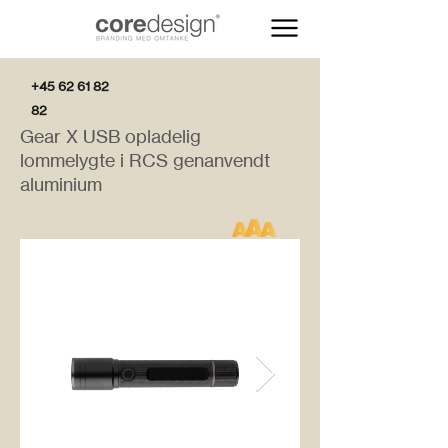
+45 62 61 82
82
Gear X USB opladelig
lommelygte i RCS genanvendt
aluminium