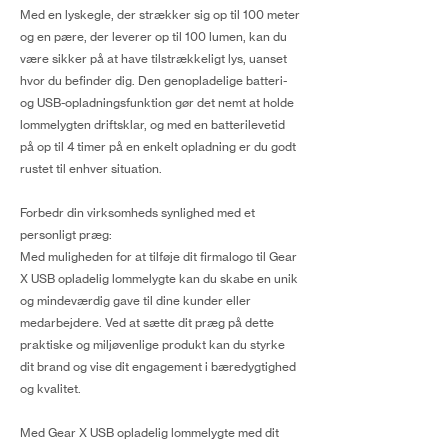
Med en lyskegle, der strækker sig op til 100 meter
og en pære, der leverer op til 100 lumen, kan du
være sikker på at have tilstrækkeligt lys, uanset
hvor du befinder dig. Den genopladelige batteri-
og USB-opladningsfunktion gør det nemt at holde
lommelygten driftsklar, og med en batterilevetid
på op til 4 timer på en enkelt opladning er du godt
rustet til enhver situation.
Forbedr din virksomheds synlighed med et
personligt præg:
Med muligheden for at tilføje dit firmalogo til Gear
X USB opladelig lommelygte kan du skabe en unik
og mindeværdig gave til dine kunder eller
medarbejdere. Ved at sætte dit præg på dette
praktiske og miljøvenlige produkt kan du styrke
dit brand og vise dit engagement i bæredygtighed
og kvalitet.
Med Gear X USB opladelig lommelygte med dit