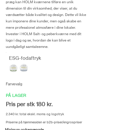
præg kan HOLM kværnene tilføre en unik
dimension til din virksomhed, der viser, at du
værdsætter både kvalitet og design. Dette vil ikke
kun imponere dine kunder, men også skabe en
mere professionel atmosfære i dine lokaler.
Invester i HOLM Salt- og peberkværne med dit
logo i dag og se, hvordan de kan blive et
uundgåeligt samtaleemne.
ESG-fodaftryk
Farvevalg
PÅ LAGER
Pris per stk 180 kr.
2.340 kr. total ekskl. moms og logotryk
Priserne på hjemmesiden er b2b-priser/engrospriser
Minimum ordremængde