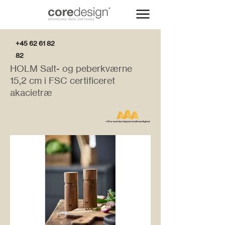
+45 62 61 82
82
HOLM Salt- og peberkværne
15,2 cm i FSC certificeret
akacietræ