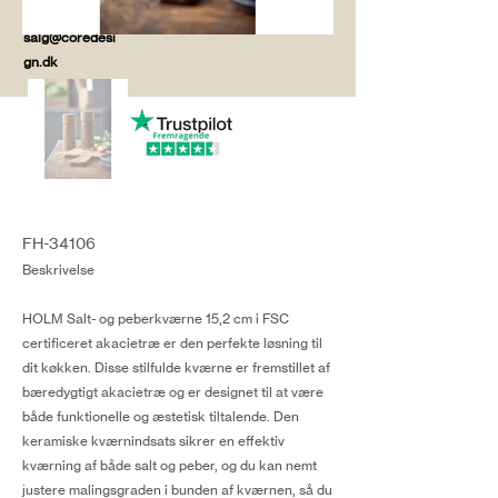
salg@coredesi
gn.dk
FH-34106
Beskrivelse
HOLM Salt- og peberkværne 15,2 cm i FSC
certificeret akacietræ er den perfekte løsning til
dit køkken. Disse stilfulde kværne er fremstillet af
bæredygtigt akacietræ og er designet til at være
både funktionelle og æstetisk tiltalende. Den
keramiske kværnindsats sikrer en effektiv
kværning af både salt og peber, og du kan nemt
justere malingsgraden i bunden af kværnen, så du