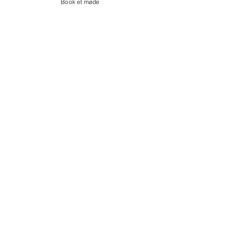
Book et møde
Kontakt os
Showroom og Kontor:
Islands Brygge 82
2300 København S
salg@coredesign.dk
Tlf.
+45 62 61 82 82