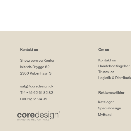
Kontakt os
Om os
Kontakt os
Showroom og Kontor:
Handelsbetingelser
Islands Brygge 82
Trustpilot
2300 København S
Logistik & Distribut
salg@coredesign.dk
Tlf. +45 62 61 82 82
Reklameartikler
CVR 12 61 94 99
Kataloger
Specialdesign
MyBoxd