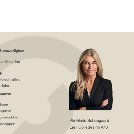
& ansvarlighed
certificering
R
Kreditrating
rialer
agaver
loger
agaver
gavesokken
Pia-Marie Schougaard
eshoppen
Ejer, Coredesign A/S