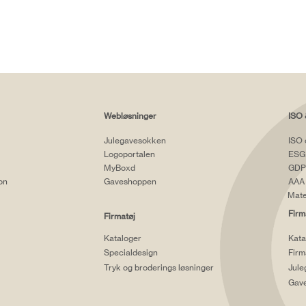
Webløsninger
ISO 
Julegavesokken
ISO 
Logoportalen
ESG
MyBoxd
GDP
ion
Gaveshoppen
AAA 
Mate
Firm
Firmatøj
Kataloger
Kata
Specialdesign
Firm
Tryk og broderings løsninger
Jule
Gav