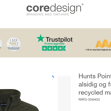
Hunts Point
alsidig og 
recycled ma
NWG-358433