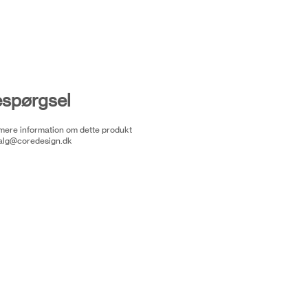
espørgsel
 mere information om dette produkt
alg@coredesign.dk