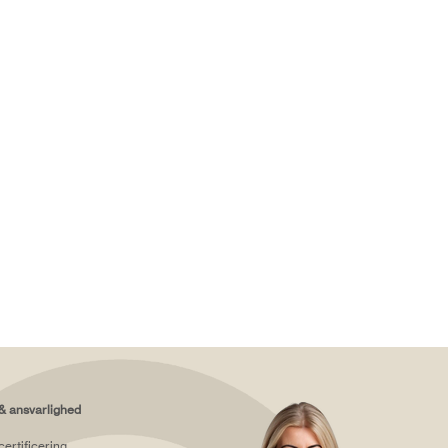
& ansvarlighed
certificering