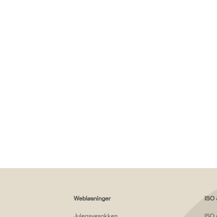
Webløsninger
ISO 
Julegavesokken
ISO 