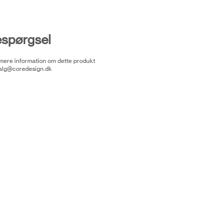
espørgsel
 mere information om dette produkt
alg@coredesign.dk