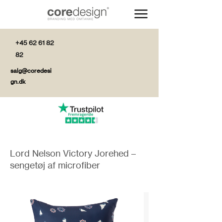
+45 62 61 82
82
salg@coredesi
gn.dk
Lord Nelson Victory Jorehed –
sengetøj af microfiber