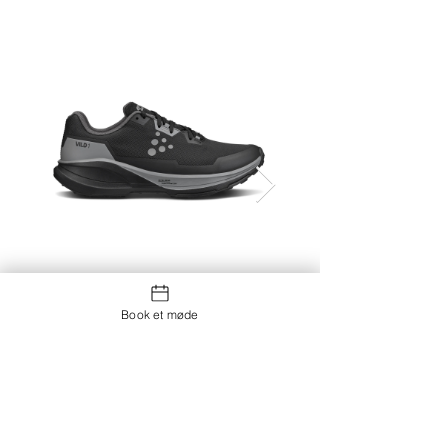
Vild 1 W
Book et møde