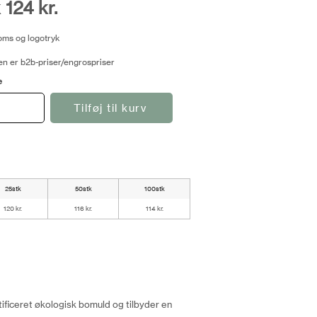
 124 kr.
moms og logotryk
n er b2b-priser/engrospriser
e
Tilføj til kurv
25stk
50stk
100stk
120 kr.
116 kr.
114 kr.
ificeret økologisk bomuld og tilbyder en