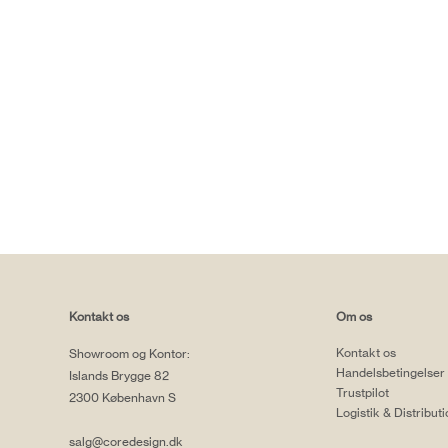
Kontakt os
Om os
Kontakt os
Showroom og Kontor:
Handelsbetingelser
Islands Brygge 82
Trustpilot
2300 København S
Logistik & Distribut
salg@coredesign.dk