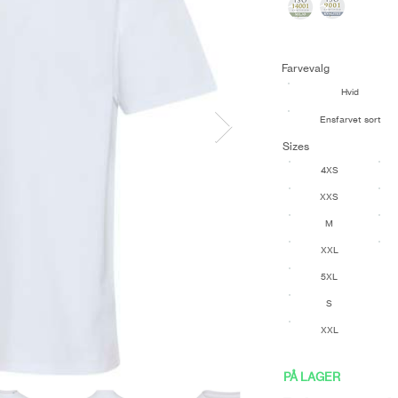
Farvevalg
Hvid
Ensfarvet sort
Sizes
4XS
XXS
M
XXL
5XL
S
XXL
PÅ LAGER