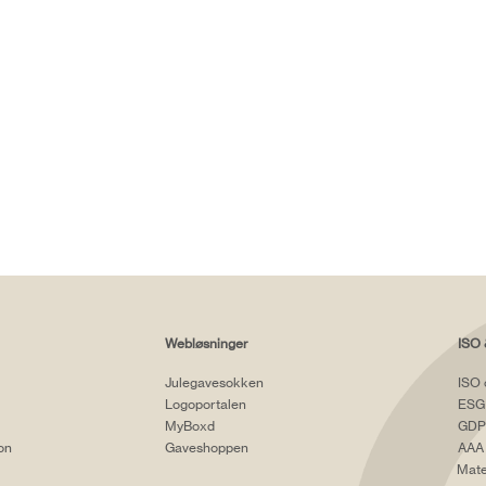
Webløsninger
ISO 
Julegavesokken
ISO 
Logoportalen
ESG
MyBoxd
GDP
ion
Gaveshoppen
AAA 
Mate