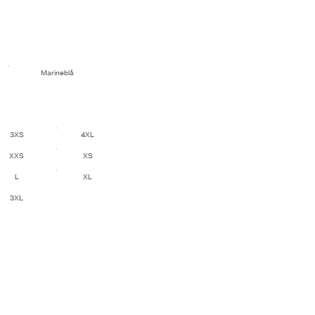
Marineblå
3XS
4XL
XXS
XS
L
XL
3XL