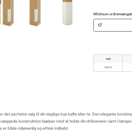
Minimum ordremængd
1stk
140 kr.
det perfekte valg til din daglige kop kaffe eller te. Den elegante kombin
tvæggede konstruktion hjælper med at holde din drikkevarer varm i længere t
er både miljøvenlig og ethisk indkøbt.