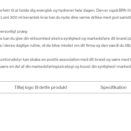
fekt til at holde dig energisk og hydreret hele dagen. Den er også BPA-fri o
umi 300 ml keramisk krus kan du nyde dine varme drikke med god samvit
ersonligt præg:
rus kan du give din virksomhed ekstra synlighed og markedsføre dit brand på
 deres daglige rutine, vil de blive mindet om dit firma og den værdi du tilb
 kontorudstyr kan skabe en positiv association med dit brand og være med t
re en del af din markedsføringsstrategi og boost din synlighed i marked
Tilføj logo til dette produkt
Specifikation