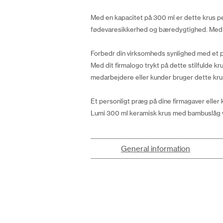
Med en kapacitet på 300 ml er dette krus per
fødevaresikkerhed og bæredygtighed. Med L
Forbedr din virksomheds synlighed med et p
Med dit firmalogo trykt på dette stilfulde k
medarbejdere eller kunder bruger dette krus i
Et personligt præg på dine firmagaver eller
Lumi 300 ml keramisk krus med bambuslåg væ
General information