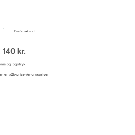
Ensfarvet sort
 140 kr.
moms og logotryk
n er b2b-priser/engrospriser