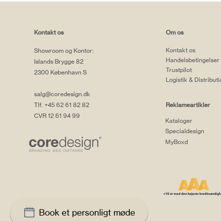
Kontakt os
Om os
Kontakt os
Showroom og Kontor:
Handelsbetingelser
Islands Brygge 82
Trustpilot
2300 København S
Logistik & Distribut
salg@coredesign.dk
Tlf. +45 62 61 82 82
Reklameartikler
CVR 12 61 94 99
Kataloger
Specialdesign
MyBoxd
Book et personligt møde