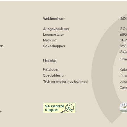
Webløsninger
ISO 
Julegavesokken
ISO 
Logoportalen
ESG
MyBoxd
GDP
ion
Gaveshoppen
AAA 
Mate
Firm
Firmatøj
Kataloger
Kata
Specialdesign
Firm
Tryk og broderings løsninger
Jule
Gav