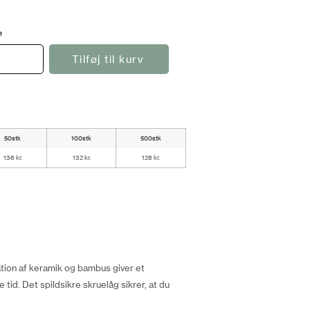
e
Tilføj til kurv
50stk
100stk
500stk
136 kr.
132 kr.
128 kr.
ation af keramik og bambus giver et
id. Det spildsikre skruelåg sikrer, at du