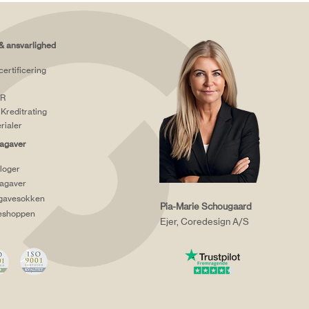
& ansvarlighed
certificering
R
Kreditrating
rialer
agaver
loger
agaver
gavesokken
Pia-Marie Schougaard
eshoppen
Ejer, Coredesign A/S