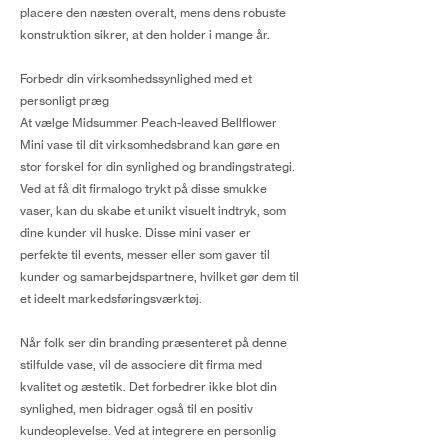
placere den næsten overalt, mens dens robuste
konstruktion sikrer, at den holder i mange år.
Forbedr din virksomhedssynlighed med et
personligt præg
At vælge Midsummer Peach-leaved Bellflower
Mini vase til dit virksomhedsbrand kan gøre en
stor forskel for din synlighed og brandingstrategi.
Ved at få dit firmalogo trykt på disse smukke
vaser, kan du skabe et unikt visuelt indtryk, som
dine kunder vil huske. Disse mini vaser er
perfekte til events, messer eller som gaver til
kunder og samarbejdspartnere, hvilket gør dem til
et ideelt markedsføringsværktøj.
Når folk ser din branding præsenteret på denne
stilfulde vase, vil de associere dit firma med
kvalitet og æstetik. Det forbedrer ikke blot din
synlighed, men bidrager også til en positiv
kundeoplevelse. Ved at integrere en personlig