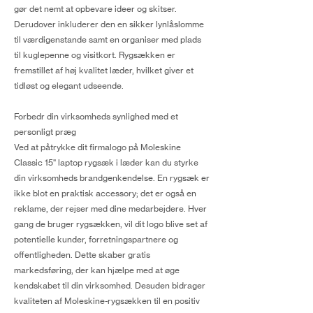
gør det nemt at opbevare ideer og skitser.
Derudover inkluderer den en sikker lynlåslomme
til værdigenstande samt en organiser med plads
til kuglepenne og visitkort. Rygsækken er
fremstillet af høj kvalitet læder, hvilket giver et
tidløst og elegant udseende.
Forbedr din virksomheds synlighed med et
personligt præg
Ved at påtrykke dit firmalogo på Moleskine
Classic 15" laptop rygsæk i læder kan du styrke
din virksomheds brandgenkendelse. En rygsæk er
ikke blot en praktisk accessory; det er også en
reklame, der rejser med dine medarbejdere. Hver
gang de bruger rygsækken, vil dit logo blive set af
potentielle kunder, forretningspartnere og
offentligheden. Dette skaber gratis
markedsføring, der kan hjælpe med at øge
kendskabet til din virksomhed. Desuden bidrager
kvaliteten af Moleskine-rygsækken til en positiv