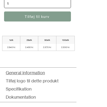
Tilføj til kurv
1stk
25stk
50stk
100stk
2.540 kr.
2.450 kr.
2.370 kr.
2.330 kr.
General information
Tilføj logo til dette produkt
Specifikation
Dokumentation