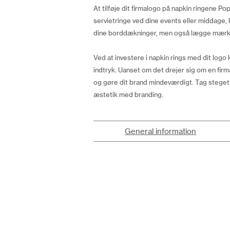
At tilføje dit firmalogo på napkin ringene P
servietringe ved dine events eller middage,
dine borddækninger, men også lægge mærke ti
Ved at investere i napkin rings med dit logo
indtryk. Uanset om det drejer sig om en firma
og gøre dit brand mindeværdigt. Tag steget
æstetik med branding.
General information