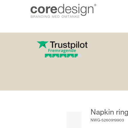
gn.dk
Napkin rin
NWG-5260919903