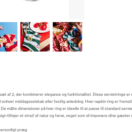
æt af 2, der kombinerer elegance og funktionalitet. Disse servietringe er 
l enhver middagsselskab eller festlig anledning. Hver napkin ring er fremstill
e målte dimensioner på hver ring er ideelle til at passe til standard serviette
n tilføjer et strejf af natur og farve, noget som vil imponere dine gæst
personligt præg