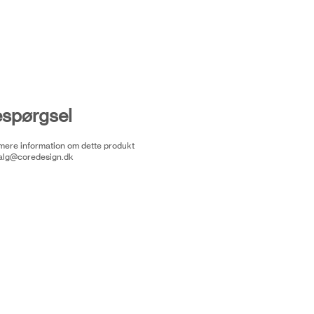
espørgsel
 mere information om dette produkt
alg@coredesign.dk