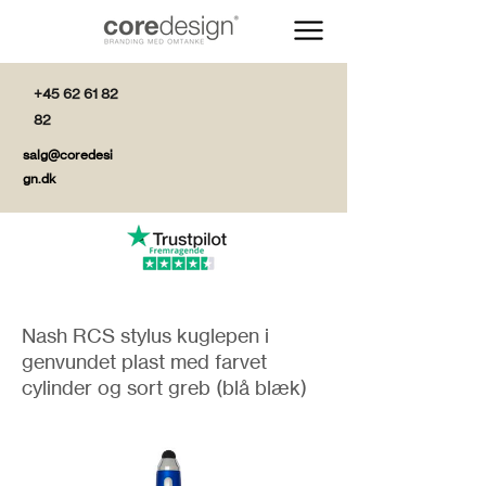
+45 62 61 82
82
salg@coredesi
gn.dk
Nash RCS stylus kuglepen i
genvundet plast med farvet
cylinder og sort greb (blå blæk)