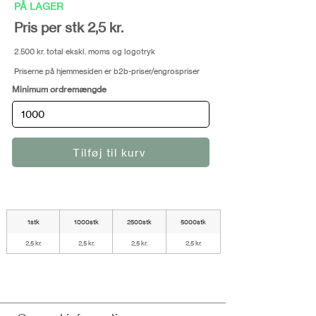
PÅ LAGER
Pris per stk 2,5 kr.
2.500 kr. total ekskl. moms og logotryk
Priserne på hjemmesiden er b2b-priser/engrospriser
Minimum ordremængde
Tilføj til kurv
1stk
1000stk
2500stk
5000stk
2,5 kr.
2,5 kr.
2,5 kr.
2,5 kr.