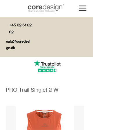
+45 62 61 82
82
salg@coredesi
gn.dk
PRO Trail Singlet 2 W