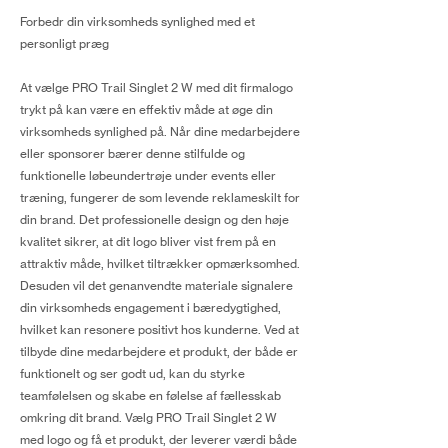
Forbedr din virksomheds synlighed med et
personligt præg
At vælge PRO Trail Singlet 2 W med dit firmalogo
trykt på kan være en effektiv måde at øge din
virksomheds synlighed på. Når dine medarbejdere
eller sponsorer bærer denne stilfulde og
funktionelle løbeundertrøje under events eller
træning, fungerer de som levende reklameskilt for
din brand. Det professionelle design og den høje
kvalitet sikrer, at dit logo bliver vist frem på en
attraktiv måde, hvilket tiltrækker opmærksomhed.
Desuden vil det genanvendte materiale signalere
din virksomheds engagement i bæredygtighed,
hvilket kan resonere positivt hos kunderne. Ved at
tilbyde dine medarbejdere et produkt, der både er
funktionelt og ser godt ud, kan du styrke
teamfølelsen og skabe en følelse af fællesskab
omkring dit brand. Vælg PRO Trail Singlet 2 W
med logo og få et produkt, der leverer værdi både