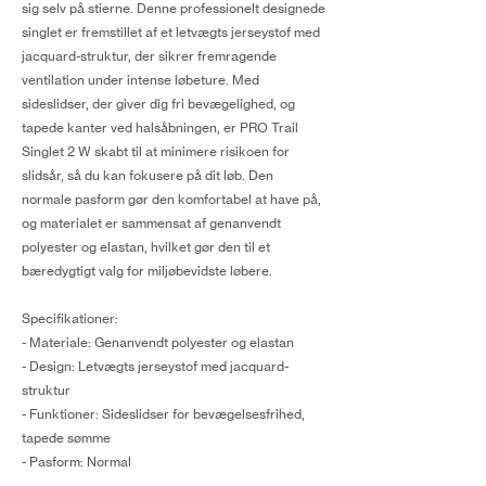
sig selv på stierne. Denne professionelt designede
singlet er fremstillet af et letvægts jerseystof med
jacquard-struktur, der sikrer fremragende
ventilation under intense løbeture. Med
sideslidser, der giver dig fri bevægelighed, og
tapede kanter ved halsåbningen, er PRO Trail
Singlet 2 W skabt til at minimere risikoen for
slidsår, så du kan fokusere på dit løb. Den
normale pasform gør den komfortabel at have på,
og materialet er sammensat af genanvendt
polyester og elastan, hvilket gør den til et
bæredygtigt valg for miljøbevidste løbere.
Specifikationer:
- Materiale: Genanvendt polyester og elastan
- Design: Letvægts jerseystof med jacquard-
struktur
- Funktioner: Sideslidser for bevægelsesfrihed,
tapede sømme
- Pasform: Normal