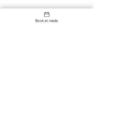
Book et møde
Kontakt os
Showroom og Kontor: