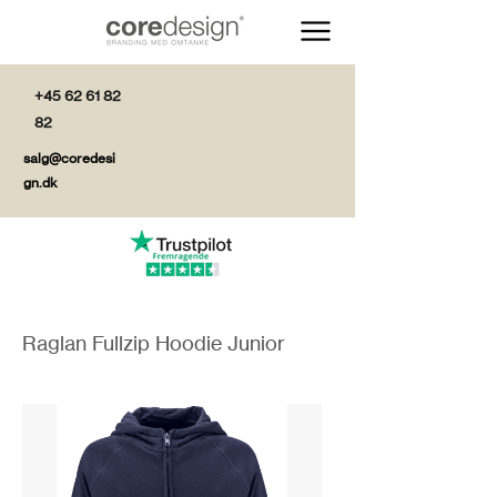
+45 62 61 82
82
salg@coredesi
gn.dk
Raglan Fullzip Hoodie Junior