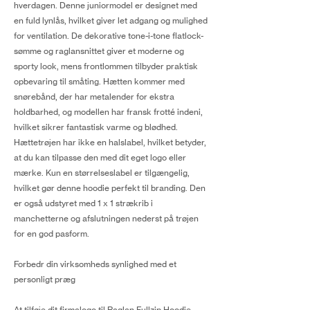
hverdagen. Denne juniormodel er designet med
en fuld lynlås, hvilket giver let adgang og mulighed
for ventilation. De dekorative tone-i-tone flatlock-
sømme og raglansnittet giver et moderne og
sporty look, mens frontlommen tilbyder praktisk
opbevaring til småting. Hætten kommer med
snørebånd, der har metalender for ekstra
holdbarhed, og modellen har fransk frotté indeni,
hvilket sikrer fantastisk varme og blødhed.
Hættetrøjen har ikke en halslabel, hvilket betyder,
at du kan tilpasse den med dit eget logo eller
mærke. Kun en størrelseslabel er tilgængelig,
hvilket gør denne hoodie perfekt til branding. Den
er også udstyret med 1 x 1 strækrib i
manchetterne og afslutningen nederst på trøjen
for en god pasform.
Forbedr din virksomheds synlighed med et
personligt præg
At tilføje dit firmalogo til Raglan Fullzip Hoodie