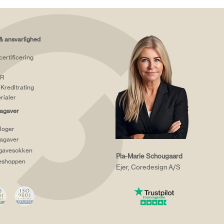
& ansvarlighed
certificering
R
Kreditrating
rialer
agaver
loger
agaver
gavesokken
Pia-Marie Schougaard
eshoppen
Ejer, Coredesign A/S