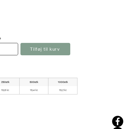
e
Tilføj til kurv
250stk
500stk
1000stk
15,8 kr.
15,4 kr.
15,2 kr.