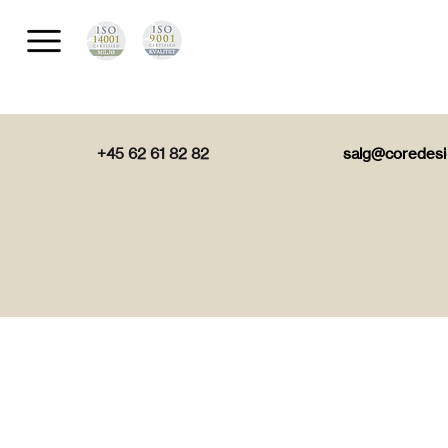
+45 62 61 82 82
salg@coredesi