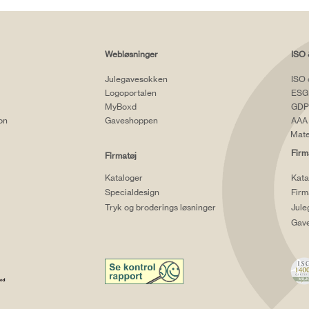
Webløsninger
ISO 
Julegavesokken
ISO 
Logoportalen
ESG
MyBoxd
GDP
ion
Gaveshoppen
AAA 
Mate
Firm
Firmatøj
Kataloger
Kata
Specialdesign
Firm
Tryk og broderings løsninger
Jule
Gav