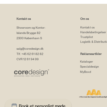
Kontakt os
Om os
Kontakt os
Showroom og Kontor:
Handelsbetingelser
Islands Brygge 82
Trustpilot
2300 København S
Logistik & Distribut
salg@coredesign.dk
Tlf. +45 62 61 82 82
Reklameartikler
CVR 12 61 94 99
Kataloger
Specialdesign
MyBoxd
Book et personligt møde