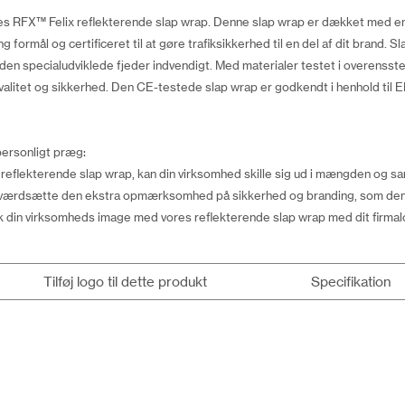
RFX™ Felix reflekterende slap wrap. Denne slap wrap er dækket med en teks
ng formål og certificeret til at gøre trafiksikkerhed til en del af dit brand. 
e den specialudviklede fjeder indvendigt. Med materialer testet i overe
å kvalitet og sikkerhed. Den CE-testede slap wrap er godkendt i henhold ti
ersonligt præg:
 reflekterende slap wrap, kan din virksomhed skille sig ud i mængden og s
 værdsætte den ekstra opmærksomhed på sikkerhed og branding, som denne
tyrk din virksomheds image med vores reflekterende slap wrap med dit firmal
Tilføj logo til dette produkt
Specifikation