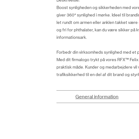
Beskrivelse:
Boost synligheden og sikkerheden med vores 
giver 360° synlighed i mørke. Ideel til brandi
let rundt om armen eller anklen takket vær
og fri for phthalater, kan du være sikker p
informationsark.
Forbedr din virksomheds synlighed med et p
Med dit firmalogo trykt på vores RFX™ Felix
praktisk måde. Kunder og medarbejdere vil
trafiksikkerhed til en del af dit brand og s
General information