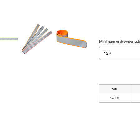
Minimum ordremængd
1stk
16,4 kr.