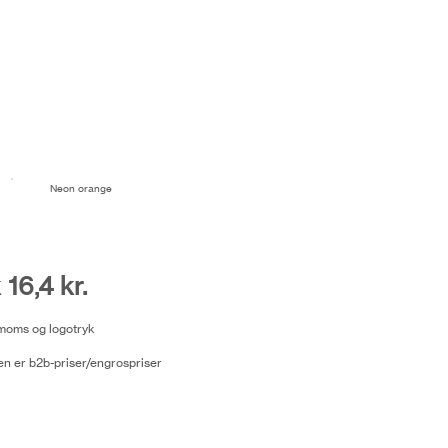
Neon orange
 16,4 kr.
. moms og logotryk
n er b2b-priser/engrospriser