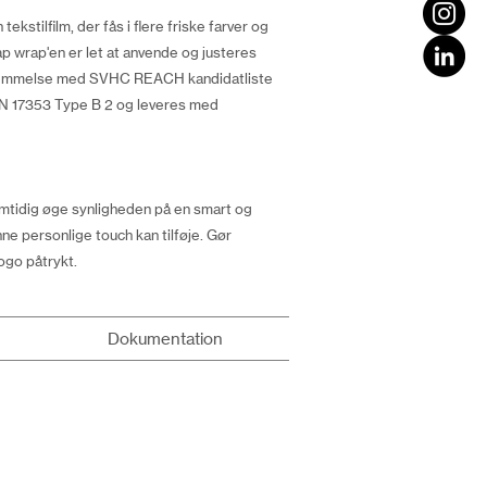
tilfilm, der fås i flere friske farver og
Slap wrap'en er let at anvende og justeres
nsstemmelse med SVHC REACH kandidatliste
l EN 17353 Type B 2 og leveres med
amtidig øge synligheden på en smart og
 personlige touch kan tilføje. Gør
ogo påtrykt.
Dokumentation