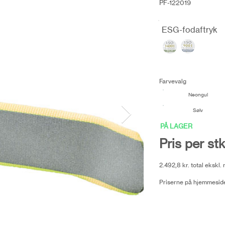
PF-122019
ESG-fodaftryk
Farvevalg
Neongul
Sølv
PÅ LAGER
Pris per stk
2.492,8 kr. total ekskl
Priserne på hjemmeside