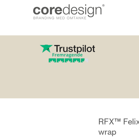
gn.dk
RFX™ Felix
wrap