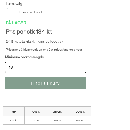
Farvevalg
Ensfarvet sort
PÅ LAGER
Pris per stk 134 kr.
2.412 kr. total ekskl. moms og logotryk
Priserne på hjemmesiden er b2b-priser/engrospriser
Minimum ordremængde
Tilføj til kurv
1stk
100stk
250stk
1000stk
134 kr.
130 kr.
126 kr.
124 kr.