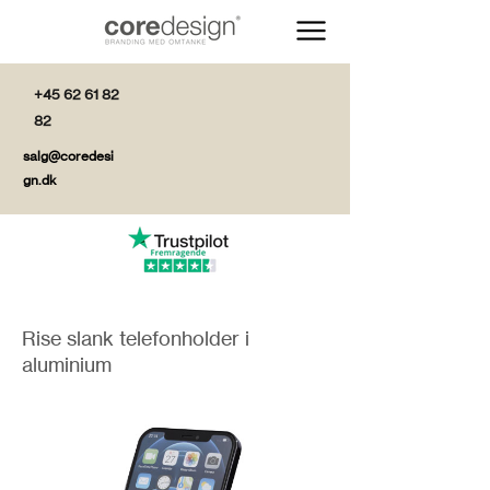
+45 62 61 82
82
salg@coredesi
gn.dk
Rise slank telefonholder i
aluminium