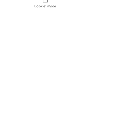
Book et møde
Kontakt os
Showroom og Kontor:
Islands Brygge 82
2300 København S