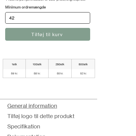
Minimum ordremængde
Tilføj til kurv
1stk
100stk
250stk
500stk
59 kr.
58 kr.
55 kr.
52 kr.
General information
Tilføj logo til dette produkt
Specifikation