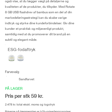
også vise, at du lægger vægt på detaljerne og
kvaliteten af de produkter, du tilbyder. Med Rotate
8 GB USB flashdrev af bambus som en del af din
markedsføringsstrategi kan du skabe varige
indtryk og styrke dine kundeforbindelser. Giv dine
kunder et praktisk og miljøvenligt produkt,
samtidig med at du promoverer dit brand på en
subtil og elegant måde.
ESG-fodaftryk
Farvevalg
Sandfarvet
PÅ LAGER
Pris per stk 59 kr.
2.478 kr. total ekskl. moms og logotryk
Priserne på hjemmesiden er b2b-priser/engrospriser