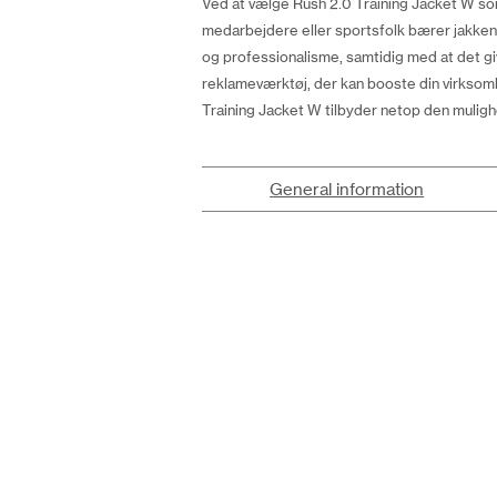
Ved at vælge Rush 2.0 Training Jacket W som
medarbejdere eller sportsfolk bærer jakken 
og professionalisme, samtidig med at det g
reklameværktøj, der kan booste din virksom
Training Jacket W tilbyder netop den mulighe
General information