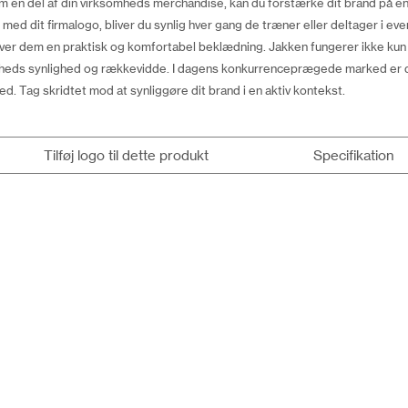
 en del af din virksomheds merchandise, kan du forstærke dit brand på en 
med dit firmalogo, bliver du synlig hver gang de træner eller deltager i e
iver dem en praktisk og komfortabel beklædning. Jakken fungerer ikke kun
heds synlighed og rækkevidde. I dagens konkurrenceprægede marked er det
d. Tag skridtet mod at synliggøre dit brand i en aktiv kontekst.
Tilføj logo til dette produkt
Specifikation