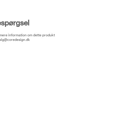
espørgsel
 mere information om dette produkt
alg@coredesign.dk