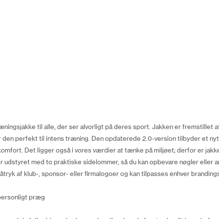
ingsjakke til alle, der ser alvorligt på deres sport. Jakken er fremstillet af
r den perfekt til intens træning. Den opdaterede 2.0-version tilbyder et nyt
mfort. Det ligger også i vores værdier at tænke på miljøet; derfor er jakke
er udstyret med to praktiske sidelommer, så du kan opbevare nøgler eller
åtryk af klub-, sponsor- eller firmalogoer og kan tilpasses enhver brandings
personligt præg