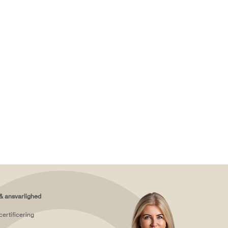
& ansvarlighed
certificering