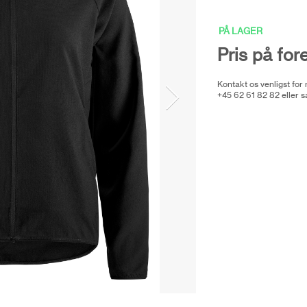
PÅ LAGER
Pris på for
Kontakt os venligst for
+45 62 61 82 82 eller
s