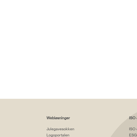
Webløsninger
ISO 
Julegavesokken
ISO 
Logoportalen
ESG