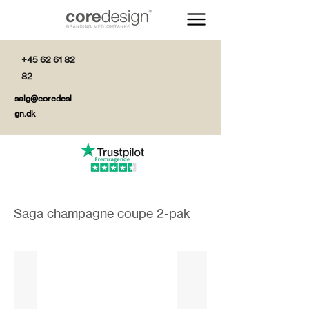
+45 62 61 82
82
salg@coredesi
gn.dk
Saga champagne coupe 2-pak