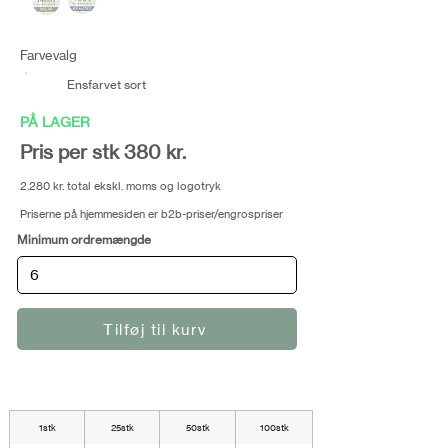
Farvevalg
Ensfarvet sort
PÅ LAGER
Pris per stk 380 kr.
2.280 kr. total ekskl. moms og logotryk
Priserne på hjemmesiden er b2b-priser/engrospriser
Minimum ordremængde
Tilføj til kurv
1stk
25stk
50stk
100stk