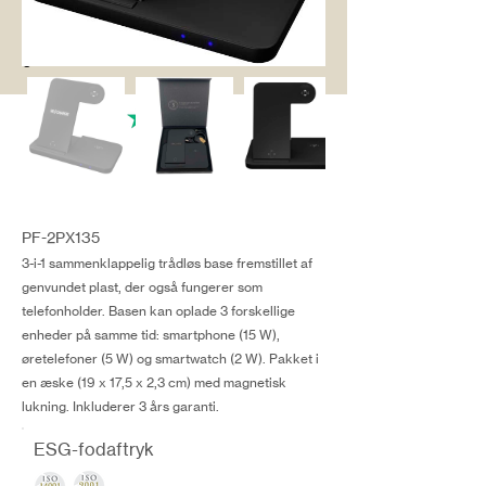
salg@coredesi
gn.dk
PF-2PX135
3-i-1 sammenklappelig trådløs base fremstillet af
genvundet plast, der også fungerer som
telefonholder. Basen kan oplade 3 forskellige
enheder på samme tid: smartphone (15 W),
øretelefoner (5 W) og smartwatch (2 W). Pakket i
en æske (19 x 17,5 x 2,3 cm) med magnetisk
lukning. Inkluderer 3 års garanti.
ESG-fodaftryk