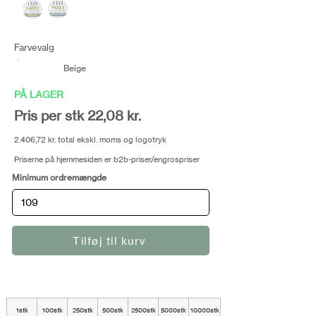
Farvevalg
Beige
PÅ LAGER
Pris per stk 22,08 kr.
2.406,72 kr. total ekskl. moms og logotryk
Priserne på hjemmesiden er b2b-priser/engrospriser
Minimum ordremængde
Tilføj til kurv
1stk
100stk
250stk
500stk
2500stk
5000stk
10000stk