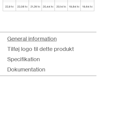
22,9 kr.
22,08 kr.
21,26 kr.
20,44 kr.
20,14 kr.
19,84 kr.
19,64 kr.
General information
Tilføj logo til dette produkt
Specifikation
Dokumentation