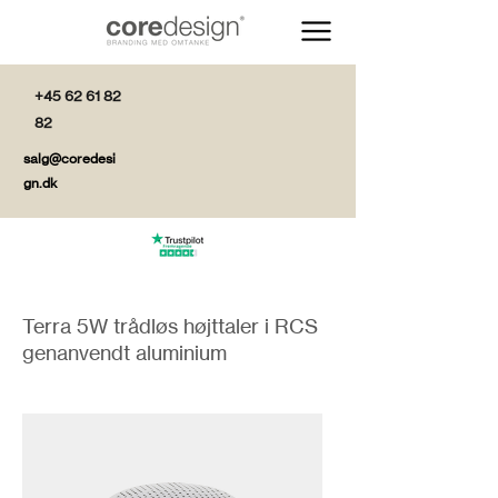
+45 62 61 82
82
salg@coredesi
gn.dk
Terra 5W trådløs højttaler i RCS
genanvendt aluminium