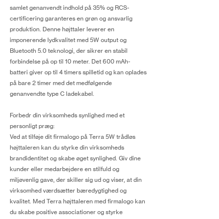
samlet genanvendt indhold på 35% og RCS-
certificering garanteres en grøn og ansvarlig
produktion. Denne højttaler leverer en
imponerende lydkvalitet med 5W output og
Bluetooth 5.0 teknologi, der sikrer en stabil
forbindelse på op til 10 meter. Det 600 mAh-
batteri giver op til 4 timers spilletid og kan oplades
på bare 2 timer med det medfølgende
genanvendte type C ladekabel.
Forbedr din virksomheds synlighed med et
personligt præg:
Ved at tilføje dit firmalogo på Terra 5W trådløs
højttaleren kan du styrke din virksomheds
brandidentitet og skabe øget synlighed. Giv dine
kunder eller medarbejdere en stilfuld og
miljøvenlig gave, der skiller sig ud og viser, at din
virksomhed værdsætter bæredygtighed og
kvalitet. Med Terra højttaleren med firmalogo kan
du skabe positive associationer og styrke