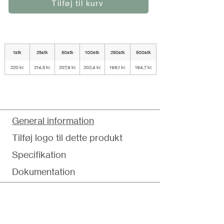
Tilføj til kurv
1stk
25stk
50stk
100stk
250stk
500stk
220 kr.
214,5 kr.
207,9 kr.
202,4 kr.
199,1 kr.
194,7 kr.
General information
Tilføj logo til dette produkt
Specifikation
Dokumentation