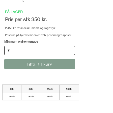
L
PÅ LAGER
Pris per stk 350 kr.
2.450 kr. total ekskl. moms og logotryk
Priserne på hjemmesiden er b2b-priser/engrospriser
Minimum ordremængde
Tilføj til kurv
1stk
5stk
25stk
50stk
350 kr.
350 kr.
350 kr.
350 kr.