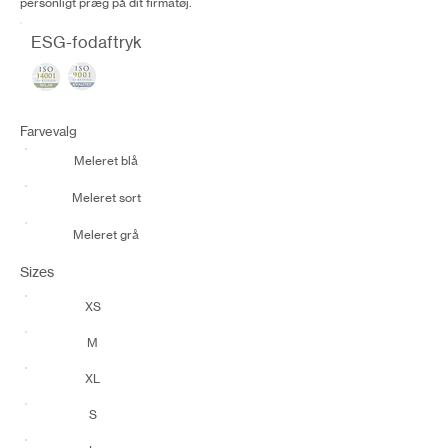
personligt præg på dit firmatøj.
ESG-fodaftryk
Farvevalg
Meleret blå
Meleret sort
Meleret grå
Sizes
XS
M
XL
S