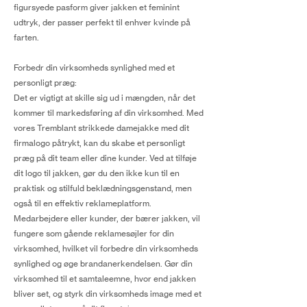
figursyede pasform giver jakken et feminint
udtryk, der passer perfekt til enhver kvinde på
farten.
Forbedr din virksomheds synlighed med et
personligt præg:
Det er vigtigt at skille sig ud i mængden, når det
kommer til markedsføring af din virksomhed. Med
vores Tremblant strikkede damejakke med dit
firmalogo påtrykt, kan du skabe et personligt
præg på dit team eller dine kunder. Ved at tilføje
dit logo til jakken, gør du den ikke kun til en
praktisk og stilfuld beklædningsgenstand, men
også til en effektiv reklameplatform.
Medarbejdere eller kunder, der bærer jakken, vil
fungere som gående reklamesøjler for din
virksomhed, hvilket vil forbedre din virksomheds
synlighed og øge brandanerkendelsen. Gør din
virksomhed til et samtaleemne, hvor end jakken
bliver set, og styrk din virksomheds image med et