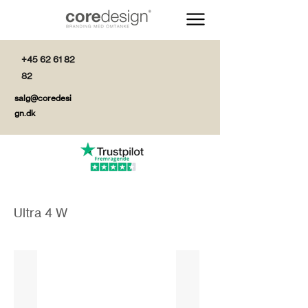
+45 62 61 82
82
salg@coredesi
gn.dk
Ultra 4 W