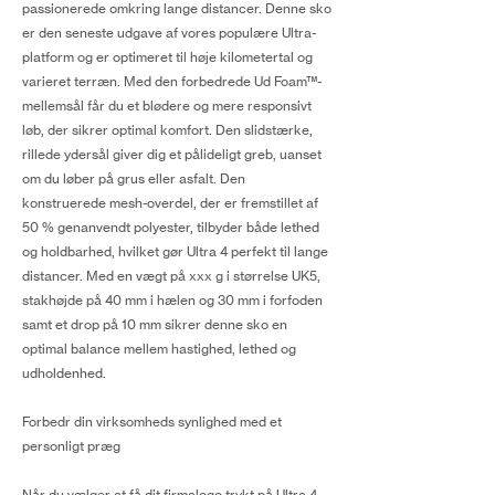
passionerede omkring lange distancer. Denne sko
er den seneste udgave af vores populære Ultra-
platform og er optimeret til høje kilometertal og
varieret terræn. Med den forbedrede Ud Foam™-
mellemsål får du et blødere og mere responsivt
løb, der sikrer optimal komfort. Den slidstærke,
rillede ydersål giver dig et pålideligt greb, uanset
om du løber på grus eller asfalt. Den
konstruerede mesh-overdel, der er fremstillet af
50 % genanvendt polyester, tilbyder både lethed
og holdbarhed, hvilket gør Ultra 4 perfekt til lange
distancer. Med en vægt på xxx g i størrelse UK5,
stakhøjde på 40 mm i hælen og 30 mm i forfoden
samt et drop på 10 mm sikrer denne sko en
optimal balance mellem hastighed, lethed og
udholdenhed.
Forbedr din virksomheds synlighed med et
personligt præg
Når du vælger at få dit firmalogo trykt på Ultra 4