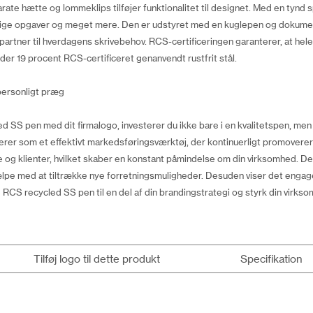
arate hætte og lommeklips tilføjer funktionalitet til designet. Med en tynd 
kriftlige opgaver og meget mere. Den er udstyret med en kuglepen og dokum
ge partner til hverdagens skrivebehov. RCS-certificeringen garanterer, at 
lder 19 procent RCS-certificeret genanvendt rustfrit stål.
personligt præg
SS pen med dit firmalogo, investerer du ikke bare i en kvalitetspen, men 
r som et effektivt markedsføringsværktøj, der kontinuerligt promoverer
e og klienter, hvilket skaber en konstant påmindelse om din virksomhed. Den
jælpe med at tiltrække nye forretningsmuligheder. Desuden viser det engage
CS recycled SS pen til en del af din brandingstrategi og styrk din virkso
Tilføj logo til dette produkt
Specifikation