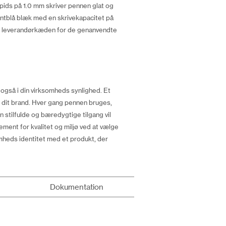
spids på 1.0 mm skriver pennen glat og
entblå blæk med en skrivekapacitet på
hele leverandørkæden for de genanvendte
også i din virksomheds synlighed. Et
 dit brand. Hver gang pennen bruges,
 stilfulde og bæredygtige tilgang vil
ment for kvalitet og miljø ved at vælge
mheds identitet med et produkt, der
Dokumentation