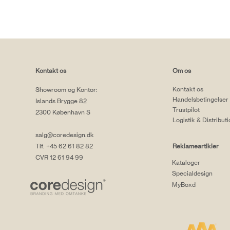
Kontakt os
Om os
Kontakt os
Showroom og Kontor:
Handelsbetingelser
Islands Brygge 82
Trustpilot
2300 København S
Logistik & Distribut
salg@coredesign.dk
Tlf. +45 62 61 82 82
Reklameartikler
CVR 12 61 94 99
Kataloger
Specialdesign
MyBoxd