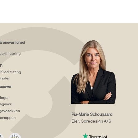
& ansvarlighed
certificering
R
Kreditrating
rialer
agaver
loger
agaver
gavesokken
Pia-Marie Schougaard
eshoppen
Ejer, Coredesign A/S