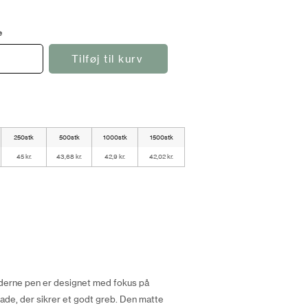
e
Tilføj til kurv
250stk
500stk
1000stk
1500stk
45 kr.
43,68 kr.
42,9 kr.
42,02 kr.
derne pen er designet med fokus på
lade, der sikrer et godt greb. Den matte