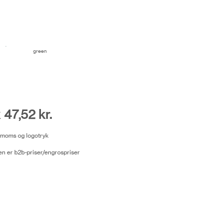
green
 47,52 kr.
l. moms og logotryk
n er b2b-priser/engrospriser