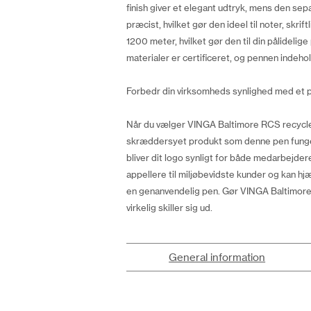
finish giver et elegant udtryk, mens den sep
præcist, hvilket gør den ideel til noter, s
1200 meter, hvilket gør den til din pålideli
materialer er certificeret, og pennen indeho
Forbedr din virksomheds synlighed med et 
Når du vælger VINGA Baltimore RCS recycled 
skræddersyet produkt som denne pen fungere
bliver dit logo synligt for både medarbejder
appellere til miljøbevidste kunder og kan h
en genanvendelig pen. Gør VINGA Baltimore R
virkelig skiller sig ud.
General information