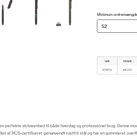
Minimum ordremængd
1stk
100stk
47,52 kr.
46,2 kr.
n perfekte skriveenhed til både hverdag og professionel brug. Denne mo
illet af RCS-certificeret genanvendt rustfrit stål og har en gummieret overf