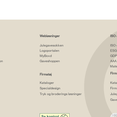
Webløsninger
ISO 
Julegavesokken
ISO 
Logoportalen
ESG
MyBoxd
GDP
ion
Gaveshoppen
AAA 
Mate
Firm
Firmatøj
Kataloger
Kata
Specialdesign
Firm
Tryk og broderings løsninger
Jule
Gav