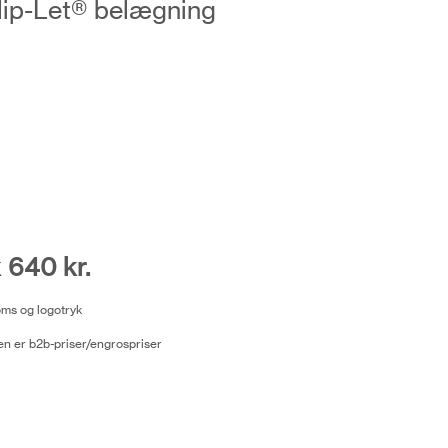
lip-Let® belægning
k 640 kr.
moms og logotryk
n er b2b-priser/engrospriser