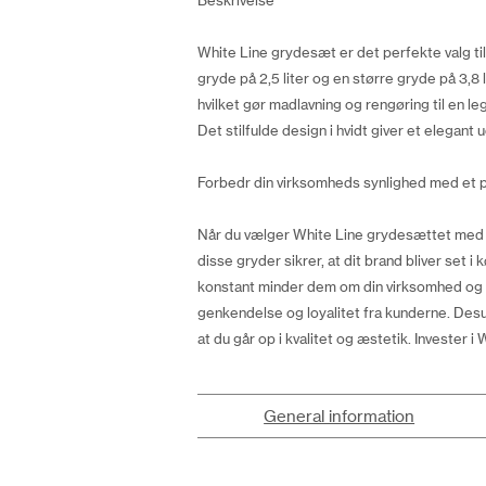
Beskrivelse
White Line grydesæt er det perfekte valg til
gryde på 2,5 liter og en større gryde på 3,8
hvilket gør madlavning og rengøring til en le
Det stilfulde design i hvidt giver et elegant 
Forbedr din virksomheds synlighed med et 
Når du vælger White Line grydesættet med di
disse gryder sikrer, at dit brand bliver set i
konstant minder dem om din virksomhed og de 
genkendelse og loyalitet fra kunderne. Desud
at du går op i kvalitet og æstetik. Invester i
General information