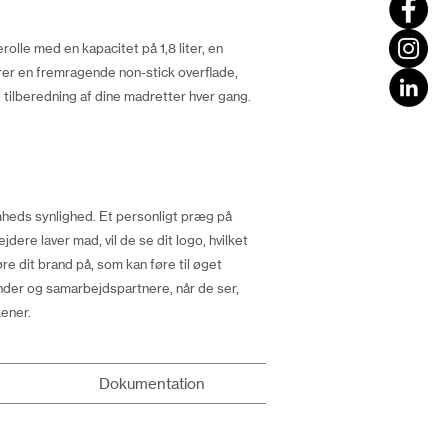
olle med en kapacitet på 1,8 liter, en
krer en fremragende non-stick overflade,
t tilberedning af dine madretter hver gang.
omheds synlighed. Et personligt præg på
jdere laver mad, vil de se dit logo, hvilket
e dit brand på, som kan føre til øget
under og samarbejdspartnere, når de ser,
kener.
Dokumentation