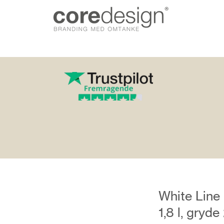
gn.dk
White Line
1,8 l, gryde