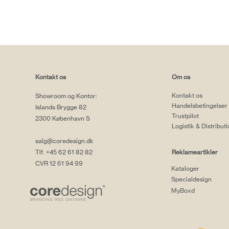
Kontakt os
Om os
Kontakt os
Showroom og Kontor:
Handelsbetingelser
Islands Brygge 82
Trustpilot
2300 København S
Logistik & Distribut
salg@coredesign.dk
Tlf. +45 62 61 82 82
Reklameartikler
CVR 12 61 94 99
Kataloger
Specialdesign
MyBoxd