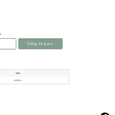
e
Tilføj til kurv
1stk
640 kr.