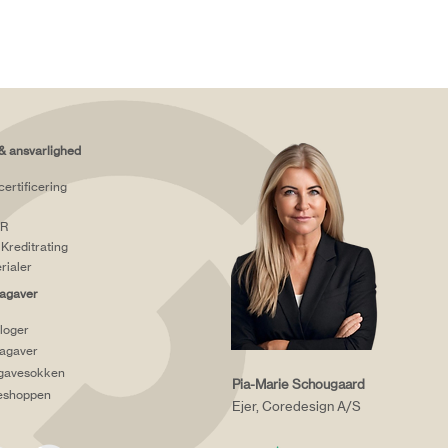
& ansvarlighed
certificering
R
Kreditrating
rialer
agaver
loger
agaver
gavesokken
Pia-Marie Schougaard
eshoppen
Ejer, Coredesign A/S