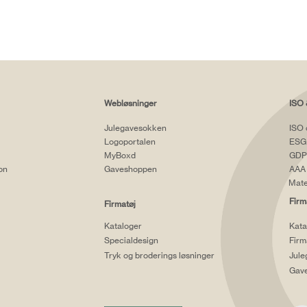
Webløsninger
ISO 
Julegavesokken
ISO 
Logoportalen
ESG
MyBoxd
GDP
ion
Gaveshoppen
AAA 
Mate
Firm
Firmatøj
Kataloger
Kata
Specialdesign
Firm
Tryk og broderings løsninger
Jule
Gav