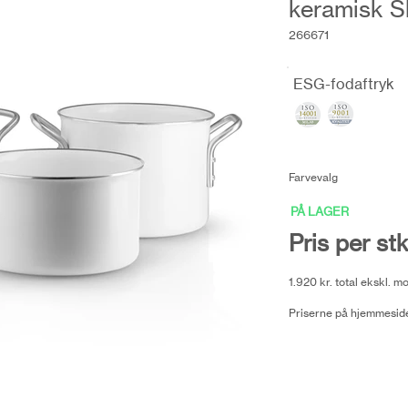
keramisk S
266671
ESG-fodaftryk
Farvevalg
PÅ LAGER
Pris per st
1.920 kr. total ekskl. 
Priserne på hjemmeside