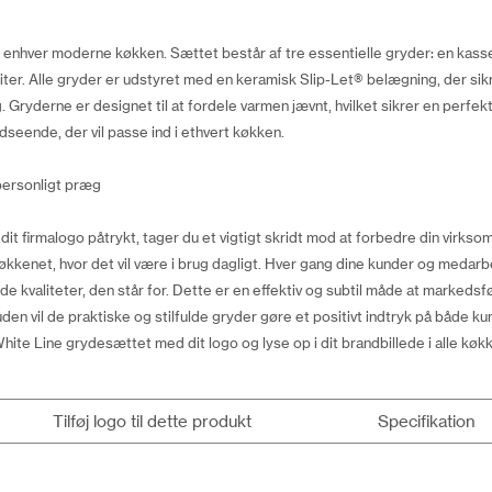
 enhver moderne køkken. Sættet består af tre essentielle gryder: en kasser
 liter. Alle gryder er udstyret med en keramisk Slip-Let® belægning, der si
g. Gryderne er designet til at fordele varmen jævnt, hvilket sikrer en perfek
udseende, der vil passe ind i ethvert køkken.
personligt præg
t firmalogo påtrykt, tager du et vigtigt skridt mod at forbedre din virks
 køkkenet, hvor det vil være i brug dagligt. Hver gang dine kunder og medarbe
kvaliteter, den står for. Dette er en effektiv og subtil måde at markedsfør
en vil de praktiske og stilfulde gryder gøre et positivt indtryk på både k
 White Line grydesættet med dit logo og lyse op i dit brandbillede i alle køk
Tilføj logo til dette produkt
Specifikation