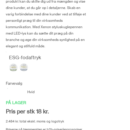
produkt kan du skille dig ud fra mængden og vise
dine kunder, at du går op i detaljerne. Skab en
varig forbindelse med dine kunder ved at tilføje et
personligt præg til din virksomheds
kommunikation. Med Xenon styluskuglepennen
med LED-lys kan du sætte dit præg på din
branche og øge din virksomheds synlighed på en
elegant og stilfuld måde.
ESG-fodaftryk
Farvevalg
Hvid
PÅ LAGER
Pris per stk 18 kr.
2.484 kr. total ekskl. moms og logotryk
Priserne på hjemmesiden er b2b-priser/engrospriser