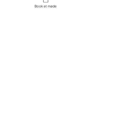
Book et møde
Kontakt os
Showroom og Kontor:
Islands Brygge 82
2300 København S