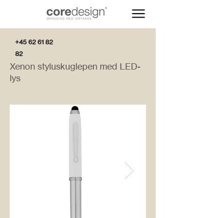
+45 62 61 82
82
Xenon styluskuglepen med LED-
lys