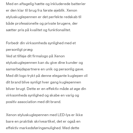
Med en aftagelig hætte og inkluderede batterier
er den klar til brug fra første øjeblik. Xenon
styluskuglepennen er det perfekte redskab til
både professionelle og private brugere, der
sætter pris på kvalitet og funktionalitet.
Forbedr din virksomheds synlighed med et
personligt præg:
Ved at tilføje dit firmalogo på Xenon
styluskuglepennen kan du give dine kunder og
samarbejdspartnere en unik og personlig gave.
Med dit logo trykt på denne elegante kuglepen vil
dit brand blive synligt hver gang kuglepennen
bliver brugt. Dette er en effektiv måde at øge din
virksomheds synlighed og skabe en varig og
positiv association med dit brand.
Xenon styluskuglepennen med LED-lys er ikke
bare en praktisk skriveartikel, det er også en
effektiv markedsføringsmulighed. Med dette