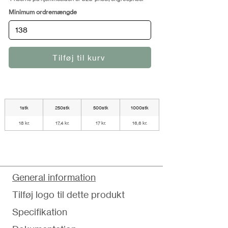
Minimum ordremængde
Tilføj til kurv
1stk
250stk
500stk
1000stk
18 kr.
17,4 kr.
17 kr.
16,6 kr.
General information
Tilføj logo til dette produkt
Specifikation