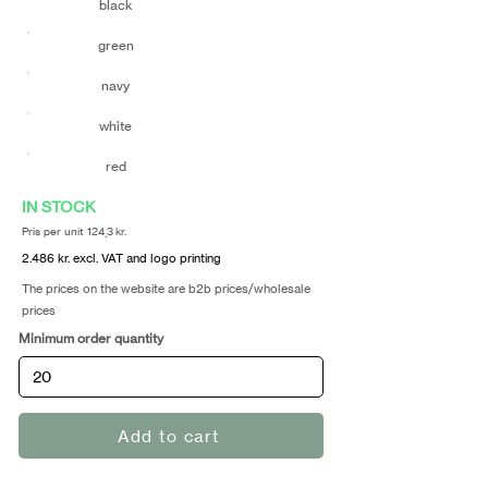
black
green
navy
white
red
IN STOCK
Pris per unit 124,3 kr.
2.486 kr. excl. VAT and logo printing
The prices on the website are b2b prices/wholesale
prices
Minimum order quantity
Add to cart