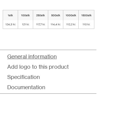
1stk
100stk
250stk
500stk
1000stk
1500stk
124,3 kr.
121 kr.
117,7 kr.
114,4 kr.
112,2 kr.
110 kr.
General information
Add logo to this product
Specification
Documentation