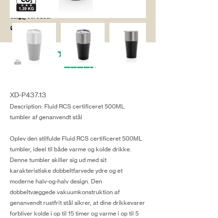
salg@coredesi
gn.dk
XD-P437.13
Description: Fluid RCS certificeret 500ML
tumbler af genanvendt stål
Oplev den stilfulde Fluid RCS certificeret 500ML
tumbler, ideel til både varme og kolde drikke.
Denne tumbler skiller sig ud med sit
karakteristiske dobbeltfarvede ydre og et
moderne halv-og-halv design. Den
dobbeltvæggede vakuumkonstruktion af
genanvendt rustfrit stål sikrer, at dine drikkevarer
forbliver kolde i op til 15 timer og varme i op til 5