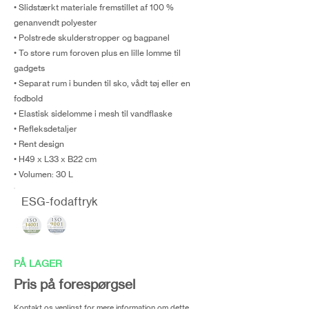
• Slidstærkt materiale fremstillet af 100 %
genanvendt polyester
• Polstrede skulderstropper og bagpanel
• To store rum foroven plus en lille lomme til
gadgets
• Separat rum i bunden til sko, vådt tøj eller en
fodbold
• Elastisk sidelomme i mesh til vandflaske
• Refleksdetaljer
• Rent design
• H49 x L33 x B22 cm
• Volumen: 30 L
ESG-fodaftryk
PÅ LAGER
Pris på forespørgsel
Kontakt os venligst for mere information om dette