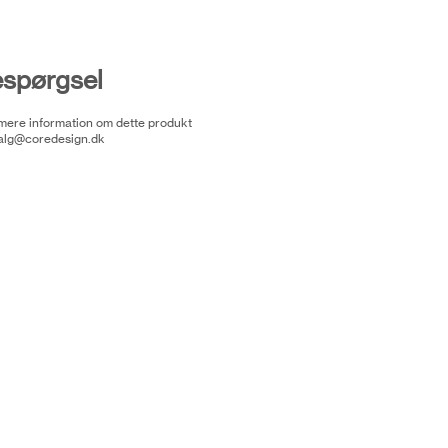
espørgsel
 mere information om dette produkt
alg@coredesign.dk