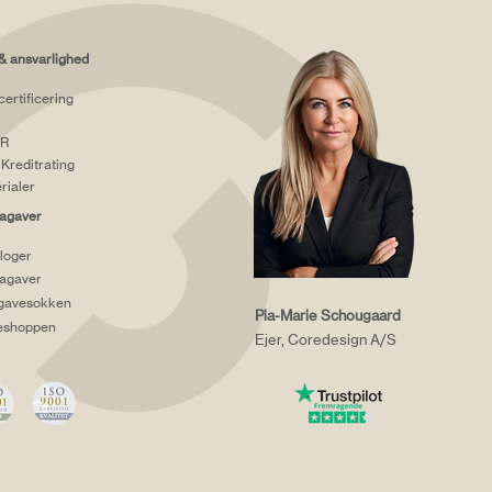
& ansvarlighed
certificering
R
Kreditrating
rialer
agaver
loger
agaver
gavesokken
Pia-Marie Schougaard
eshoppen
Ejer, Coredesign A/S