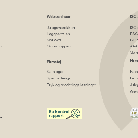
Webløsninger
ISO 
Julegavesokken
ISO 
Logoportalen
ESG
MyBoxd
GDP
ion
Gaveshoppen
AAA 
Mate
Firm
Firmatøj
Kataloger
Kata
Specialdesign
Firm
Tryk og broderings løsninger
Jule
Gav