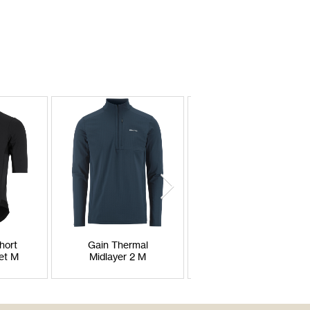
hort
Gain Thermal
ADV Charge Warm
et M
Midlayer 2 M
Jacket M