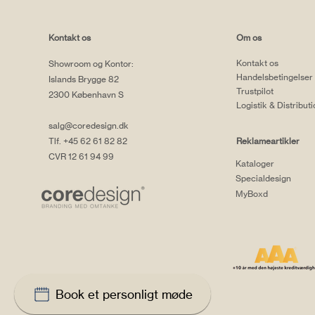
Kontakt os
Om os
Kontakt os
Showroom og Kontor:
Handelsbetingelser
Islands Brygge 82
Trustpilot
2300 København S
Logistik & Distribut
salg@coredesign.dk
Tlf. +45 62 61 82 82
Reklameartikler
CVR 12 61 94 99
Kataloger
Specialdesign
MyBoxd
Book et personligt møde