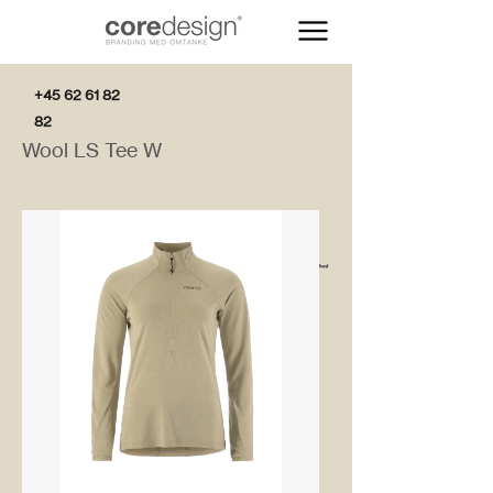
+45 62 61 82
82
Wool LS Tee W