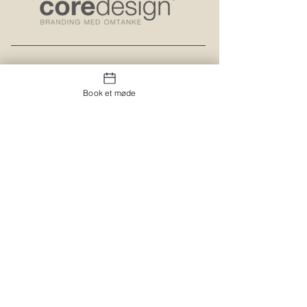
Kontakt os
Book et møde
Showroom og Kontor:
Islands Brygge 82
2300 København S
salg@coredesign.dk
Tlf.
+45 62 61 82 82
CVR
12 61 94 99
Pia-Marie Schougaard
Ejer, Coredesign A/S
Om os
Webløsninger