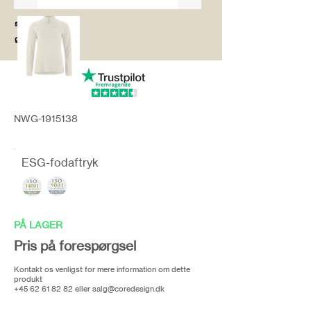
salg@coredesi
gn.dk
NWG-1915138
ESG-fodaftryk
PÅ LAGER
Pris på forespørgsel
Kontakt os venligst for mere information om dette
produkt
+45 62 61 82 82
eller
salg@coredesign.dk